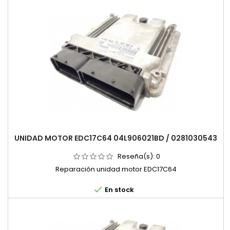
UNIDAD MOTOR EDC17C64 04L906021BD / 0281030543
Reseña(s):
0
Reparación unidad motor EDC17C64

En stock