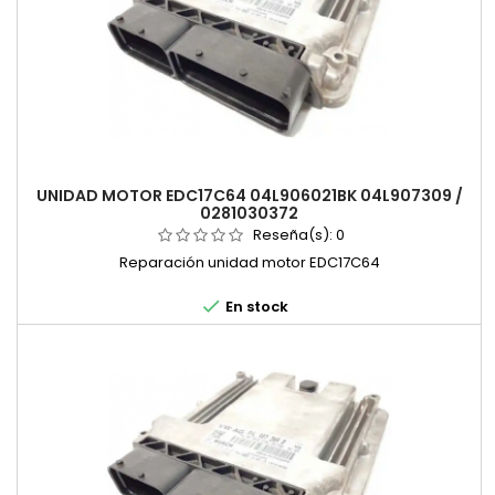
UNIDAD MOTOR EDC17C64 04L906021BK 04L907309 /
0281030372
Reseña(s):
0
Reparación unidad motor EDC17C64

En stock