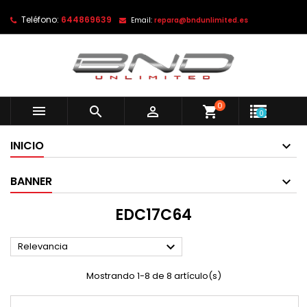
Teléfono:
644869639
Email:
repara@bndunlimited.es
0



shopping_cart
0
INICIO
BANNER
EDC17C64

Relevancia
Mostrando 1-8 de 8 artículo(s)