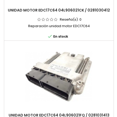
UNIDAD MOTOR EDC17C64 04L906021CK / 0281030412
Reseña(s):
0
Reparación unidad motor EDC17C64

En stock
UNIDAD MOTOR EDC17C64 04L906021FQ / 0281031413