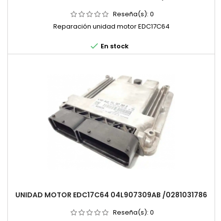
Reseña(s):
0
Reparación unidad motor EDC17C64

En stock
UNIDAD MOTOR EDC17C64 04L907309AB /0281031786
Reseña(s):
0