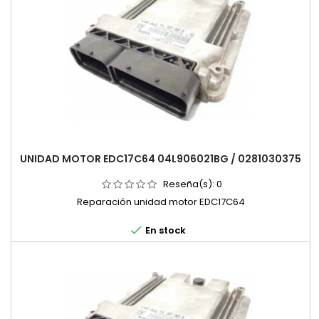
UNIDAD MOTOR EDC17C64 04L906021BG / 0281030375
Reseña(s):
0
Reparación unidad motor EDC17C64

En stock