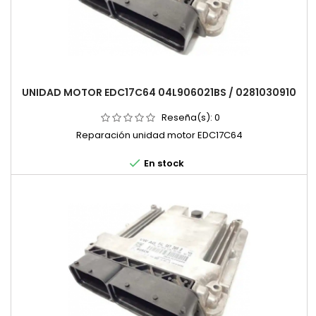
UNIDAD MOTOR EDC17C64 04L906021BS / 0281030910
Reseña(s):
0
Reparación unidad motor EDC17C64

En stock