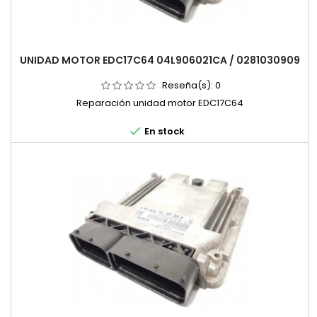
UNIDAD MOTOR EDC17C64 04L906021CA / 0281030909
Reseña(s):
0
Reparación unidad motor EDC17C64

En stock