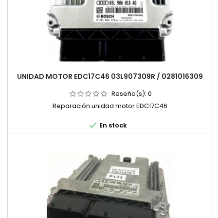
UNIDAD MOTOR EDC17C46 03L907309R / 0281016309
Reseña(s):
0
Reparación unidad motor EDC17C46

En stock