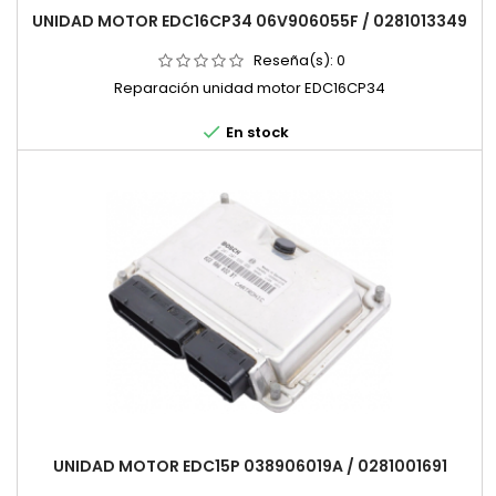
UNIDAD MOTOR EDC16CP34 06V906055F / 0281013349
Reseña(s):
0
Reparación unidad motor EDC16CP34

En stock
UNIDAD MOTOR EDC15P 038906019A / 0281001691