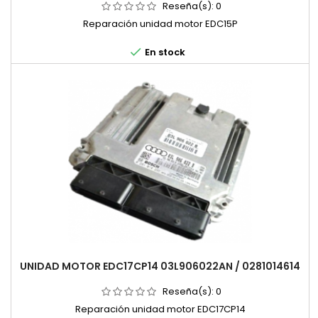
Reseña(s):
0
Reparación unidad motor EDC15P

En stock
UNIDAD MOTOR EDC17CP14 03L906022AN / 0281014614
Reseña(s):
0
Reparación unidad motor EDC17CP14