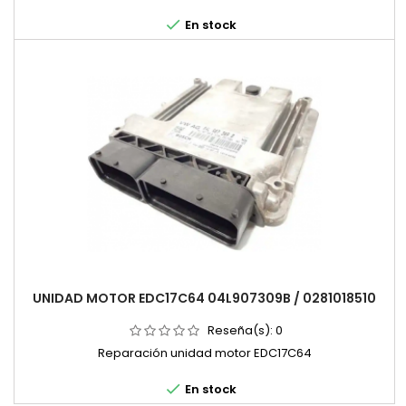

En stock
UNIDAD MOTOR EDC17C64 04L907309B / 0281018510
Reseña(s):
0
Reparación unidad motor EDC17C64

En stock