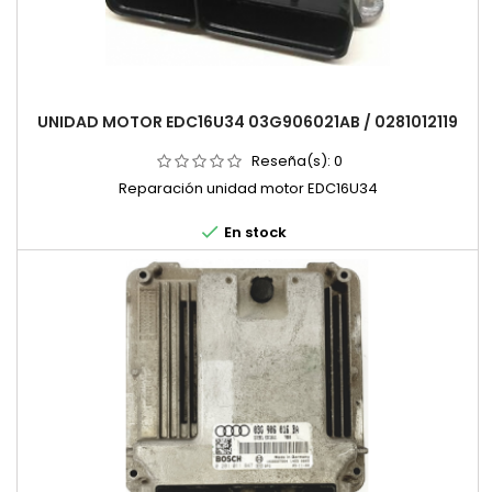
UNIDAD MOTOR EDC16U34 03G906021AB / 0281012119
Reseña(s):
0
Reparación unidad motor EDC16U34

En stock