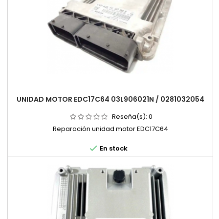
UNIDAD MOTOR EDC17C64 03L906021N / 0281032054
Reseña(s):
0
Reparación unidad motor EDC17C64

En stock