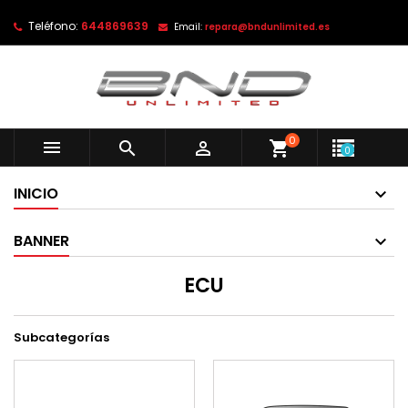
Teléfono:
644869639
Email:
repara@bndunlimited.es
0



shopping_cart
0
INICIO
BANNER
ECU
Subcategorías