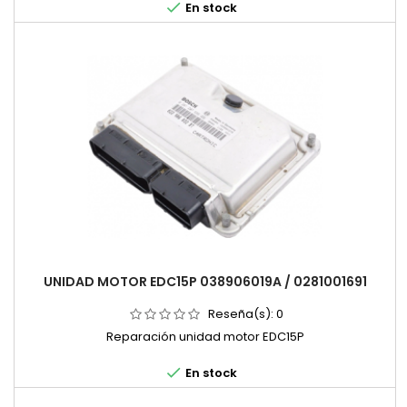

En stock
UNIDAD MOTOR EDC15P 038906019A / 0281001691
Reseña(s):
0
Reparación unidad motor EDC15P

En stock