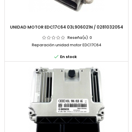
UNIDAD MOTOR EDC17C64 03L906021N / 0281032054
Reseña(s):
0
Reparación unidad motor EDC17C64

En stock