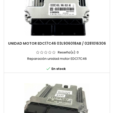
UNIDAD MOTOR EDC17C46 03L906018AB / 0281016306
Reseña(s):
0
Reparación unidad motor EDC17C46

En stock