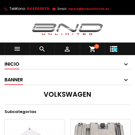
Teléfono:
644869639
Email:
repara@bndunlimited.es
0



shopping_cart
0
INICIO
BANNER
VOLKSWAGEN
Subcategorías