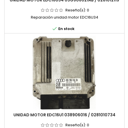
UNIDAD MOTOR EDC16U34 03G906021AB / 0281012119
Reseña(s):
0
Reparación unidad motor EDC16U34

En stock
UNIDAD MOTOR EDC16U1 038906016 / 0281010734
Reseña(s):
0