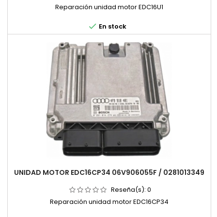
Reparación unidad motor EDC16U1

En stock
UNIDAD MOTOR EDC16CP34 06V906055F / 0281013349
Reseña(s):
0
Reparación unidad motor EDC16CP34