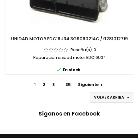
UNIDAD MOTOR EDC16U34 3G906021AC / 0281012719
Reseña(s):
0
Reparación unidad motor EDC16U34

En stock
1
2
3
…
35
Siguiente

VOLVER ARRIBA

Síganos en Facebook