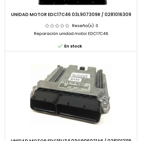
UNIDAD MOTOR EDC17C46 03L907309R / 0281016309
Reseña(s):
0
Reparación unidad motor EDC17C46

En stock