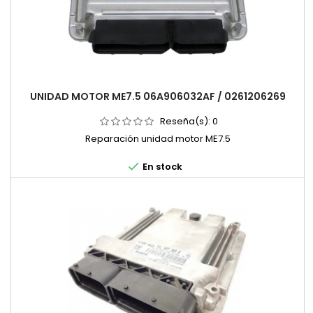
UNIDAD MOTOR ME7.5 06A906032AF / 0261206269
Reseña(s):
0
Reparación unidad motor ME7.5

En stock