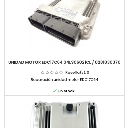
UNIDAD MOTOR EDC17C64 04L906021CL / 0281030370
Reseña(s):
0
Reparación unidad motor EDC17C64

En stock