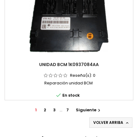
UNIDAD BCM 1K0937084AA
Reseña(s):
0
Reparación unidad BCM

En stock
1
2
3
…
7
Siguiente

VOLVER ARRIBA
