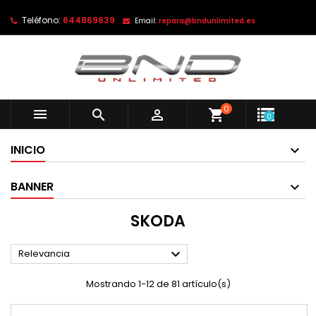
Teléfono:
644869639
Email:
repara@bndunlimited.es
0



shopping_cart
0
INICIO
BANNER
SKODA

Relevancia
Mostrando 1-12 de 81 artículo(s)