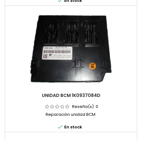

En stock
UNIDAD BCM 1K0937084D
Reseña(s):
0
Reparación unidad BCM

En stock