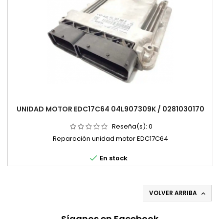
UNIDAD MOTOR EDC17C64 04L907309K / 0281030170
Reseña(s):
0
Reparación unidad motor EDC17C64

En stock
VOLVER ARRIBA

Síganos en Facebook