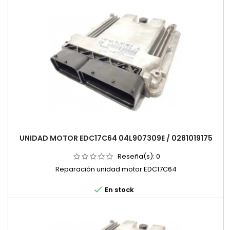
UNIDAD MOTOR EDC17C64 04L907309E / 0281019175
Reseña(s):
0
Reparación unidad motor EDC17C64

En stock