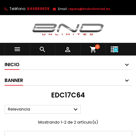
Teléfono:
644869639
Email:
repara@bndunlimited.es
0



shopping_cart
0
INICIO
BANNER
EDC17C64

Relevancia
Mostrando 1-2 de 2 artículo(s)