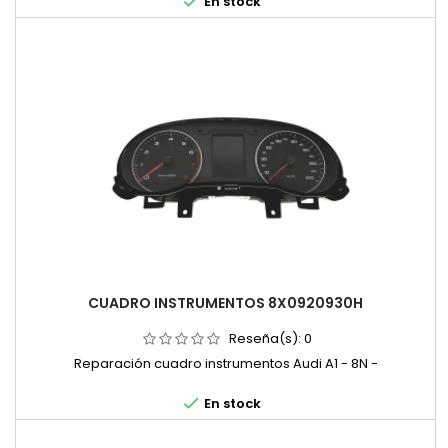

En stock
CUADRO INSTRUMENTOS 8X0920930H
Reseña(s):
0
Reparación cuadro instrumentos Audi A1 - 8N -

En stock