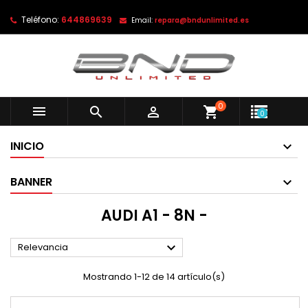
Teléfono:
644869639
Email:
repara@bndunlimited.es
0



shopping_cart
0
INICIO
BANNER
AUDI A1 - 8N -

Relevancia
Mostrando 1-12 de 14 artículo(s)