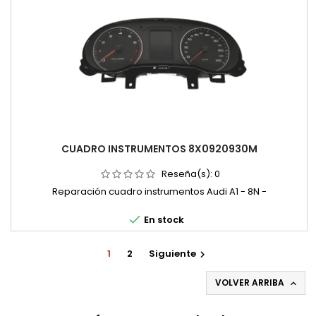
CUADRO INSTRUMENTOS 8X0920930M
Reseña(s):
0
Reparación cuadro instrumentos Audi A1 - 8N -

En stock
1
2
Siguiente

VOLVER ARRIBA
