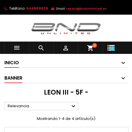
Teléfono:
644869639
Email:
repara@bndunlimited.es
0



shopping_cart
0
INICIO
BANNER
LEON III - 5F -

Relevancia
Mostrando 1-4 de 4 artículo(s)