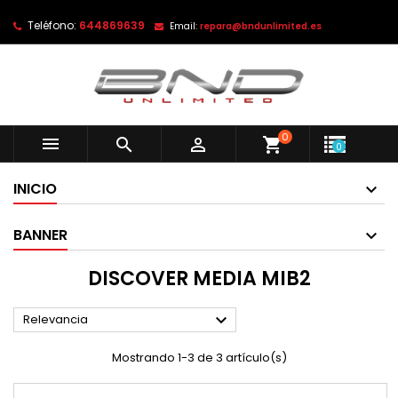
Teléfono:
644869639
Email:
repara@bndunlimited.es
0



shopping_cart
0
INICIO
BANNER
DISCOVER MEDIA MIB2

Relevancia
Mostrando 1-3 de 3 artículo(s)