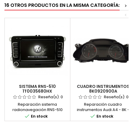
16 OTROS PRODUCTOS EN LA MISMA CATEGORÍA:
>
<
SISTEMA RNS-510
CUADRO INSTRUMENTOS
1T0035680HX
8K0920900A
Reseña(s):
0
Reseña(s):
0
Reparación sistema
Reparación cuadro
radionavegación RNS-510
instrumentos Audi A4 - 8K -


En stock
En stock