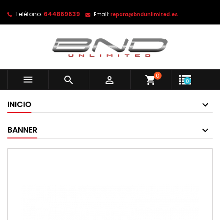
Teléfono:
644869639
Email:
repara@bndunlimited.es
0



shopping_cart
0
INICIO
BANNER